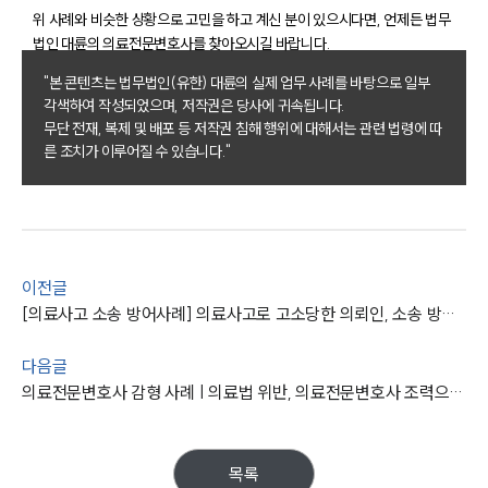
위 사례와 비슷한 상황으로 고민을 하고 계신 분이 있으시다면, 언제든 법무
그룹소개
법인 대륜의 의료전문변호사를 찾아오시길 바랍니다.
"본 콘텐츠는 법무법인(유한) 대륜의 실제 업무 사례를 바탕으로 일부
그룹소개
각색하여 작성되었으며, 저작권은 당사에 귀속됩니다.
대륜의 강점
무단 전재, 복제 및 배포 등 저작권 침해 행위에 대해서는 관련 법령에 따
기업 의뢰인
오시는 길
른 조치가 이루어질 수 있습니다."
글로벌 파트너 로펌
고객의 소리
통합검색
AI대륜
이전글
업무사례
[의료사고 소송 방어사례] 의료사고로 고소당한 의뢰인, 소송 방어 성공해 불송치 결정
주요 업무사례
다음글
사례분석/최신동향
의료전문변호사 감형 사례 | 의료법 위반, 의료전문변호사 조력으로 감형 성공
법률정보
법률지식인
고객후기
목록