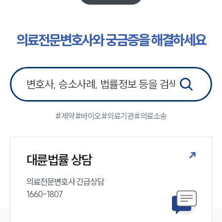
업무분야
의료·바이오·헬스케어그룹 업무
의료전문변호사와 궁금증을 해결하세요
전체
구성원 소개
의료전문변호사
#제약
#바이오
#의료기관
#의료소송
소식/자료
언론보도
대륜법률 상담
공지사항
법률 블로그
법률서식
의료전문변호사 긴급상담

뉴스레터/브로슈어
1660-1807
세미나