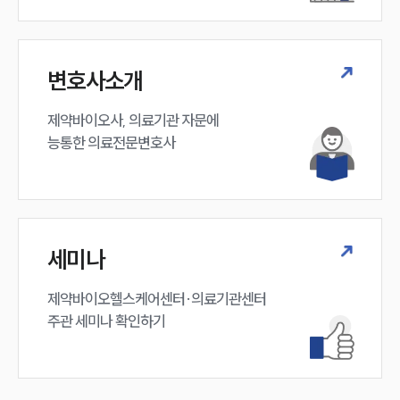
구성원 소개
변호사소개
의료전문변호사
제약바이오사, 의료기관 자문에 

능통한 의료전문변호사
소식/자료
언론보도
공지사항
법률 블로그
법률서식
세미나
뉴스레터/브로슈어
세미나
제약바이오헬스케어센터·의료기관센터 

주관 세미나 확인하기
대륜법률상담예약
대륜법률상담예약