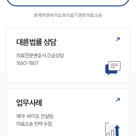
대륜의 강점
기업 의뢰인
오시는 길
#제약
#바이오
#의료기관
#의료소송
글로벌 파트너 로펌
고객의 소리
통합검색
AI대륜
대륜법률 상담
의료전문변호사 긴급상담

업무사례
1660-1807
주요 업무사례
사례분석/최신동향
법률정보
법률지식인
고객후기
업무사례
업무분야
제약·바이오 컨설팅, 

의료소송 전략 수립
의료·바이오·헬스케어그룹 업무
전체