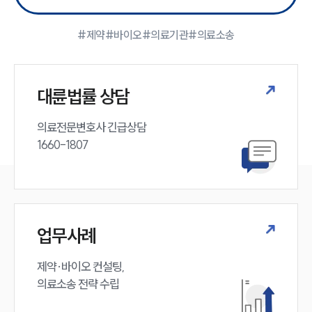
대륜의 강점
기업 의뢰인
오시는 길
#제약
#바이오
#의료기관
#의료소송
글로벌 파트너 로펌
고객의 소리
통합검색
AI대륜
대륜법률 상담
의료전문변호사 긴급상담

업무사례
1660-1807
주요 업무사례
사례분석/최신동향
법률정보
법률지식인
고객후기
업무사례
업무분야
제약·바이오 컨설팅, 

의료소송 전략 수립
의료·바이오·헬스케어그룹 업무
전체