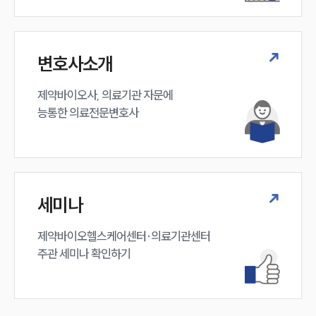
구성원 소개
변호사소개
의료전문변호사
제약바이오사, 의료기관 자문에 

능통한 의료전문변호사
소식/자료
언론보도
공지사항
법률 블로그
법률서식
세미나
뉴스레터/브로슈어
세미나
제약바이오헬스케어센터·의료기관센터 

주관 세미나 확인하기
대륜법률상담예약
대륜법률상담예약