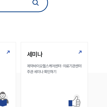
법률정보
법률지식인
고객후기
업무분야
의료·바이오·헬스케어그룹 업무
세미나
전체
제약바이오헬스케어센터·의료기관센터 

주관 세미나 확인하기
구성원 소개
의료전문변호사
소식/자료