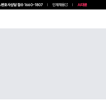
변호사상담 접수
1660-1807
인재채용
AI대륜
구성원 소개
소식/자료