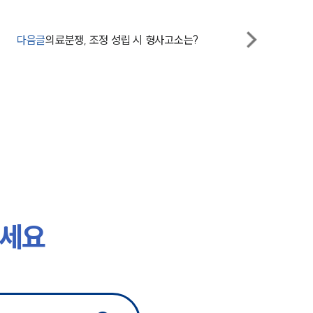
대륜의 강점
다음글
의료분쟁, 조정 성립 시 형사고소는?
기업 의뢰인
오시는 길
글로벌 파트너 로펌
고객의 소리
통합검색
AI대륜
하세요
업무사례
주요 업무사례
사례분석/최신동향