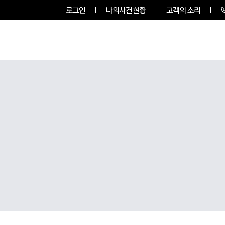
로그인
나의사건현황
고객의 소리
룹소개
업무사례
업무분야