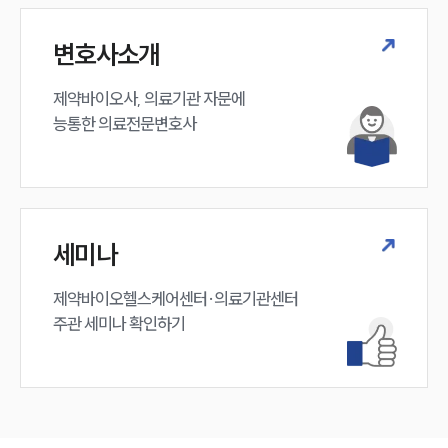
구성원 소개
변호사소개
의료전문변호사
제약바이오사, 의료기관 자문에 

능통한 의료전문변호사
소식/자료
언론보도
공지사항
법률 블로그
세미나
법률서식
뉴스레터/브로슈어
세미나
제약바이오헬스케어센터·의료기관센터 

주관 세미나 확인하기
대륜법률상담예약
대륜법률상담예약