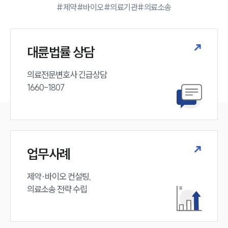
기업 의뢰인
#제약
#바이오
#의료기관
#의료소송
오시는 길
글로벌 파트너 로펌
고객의 소리
통합검색
대륜법률 상담
AI대륜
의료전문변호사 긴급상담

업무사례
1660-1807
주요 업무사례
사례분석/최신동향
법률정보
법률지식인
고객후기
업무사례
제약·바이오 컨설팅, 

업무분야
의료소송 전략 수립
의료·바이오·헬스케어그룹 업무
전체