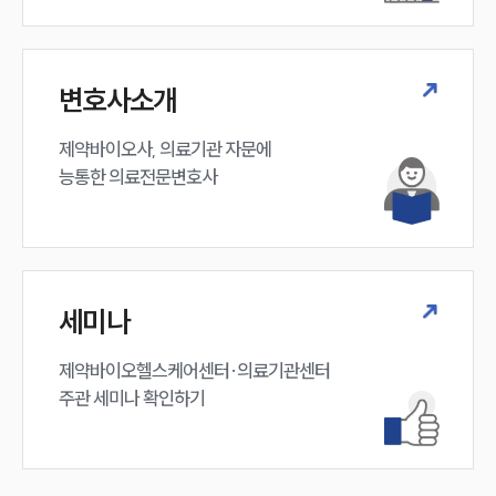
구성원 소개
변호사소개
의료전문변호사
제약바이오사, 의료기관 자문에 

능통한 의료전문변호사
소식/자료
언론보도
공지사항
법률 블로그
법률서식
세미나
뉴스레터/브로슈어
세미나
제약바이오헬스케어센터·의료기관센터 

주관 세미나 확인하기
대륜법률상담예약
대륜법률상담예약