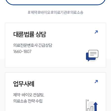
대륜의 강점
기업 의뢰인
오시는 길
#제약
#바이오
#의료기관
#의료소송
글로벌 파트너 로펌
고객의 소리
통합검색
AI대륜
대륜법률 상담
의료전문변호사 긴급상담

업무사례
1660-1807
주요 업무사례
사례분석/최신동향
법률정보
법률지식인
고객후기
업무사례
업무분야
제약·바이오 컨설팅, 

의료소송 전략 수립
의료·바이오·헬스케어그룹 업무
전체