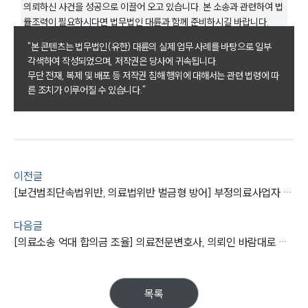
의뢰하신 사건을 성공으로 이끌어 오고 있습니다. 본 소송과 관련하여 법
그룹소개
률조력이 필요하시다면 법무법인 대륜과 함께 준비하시길 바랍니다.
"본 콘텐츠는 법무법인(유한) 대륜의 실제 업무 사례를 바탕으로 일부
그룹소개
각색하여 작성되었으며, 저작권은 당사에 귀속됩니다.
대륜의 강점
무단 전재, 복제 및 배포 등 저작권 침해 행위에 대해서는 관련 법령에 따
기업 의뢰인
른 조치가 이루어질 수 있습니다."
오시는 길
글로벌 파트너 로펌
고객의 소리
통합검색
AI대륜
이전글
업무사례
[보건범죄단속법위반, 의료법위반 벌금형 방어] 부정의료사업자 무면허 의료행위하였으나 실형을 면함
주요 업무사례
다음글
사례분석/최신동향
[의료소송 억대 합의금 조율] 의료전문변호사, 의뢰인 바람대로 빠른 종결
법률정보
법률지식인
고객후기
목록