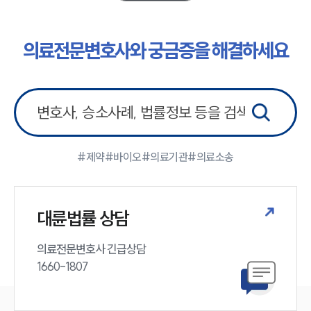
업무분야
의료·바이오·헬스케어그룹 업무
의료전문변호사와 궁금증을 해결하세요
전체
구성원 소개
의료전문변호사
#제약
#바이오
#의료기관
#의료소송
소식/자료
언론보도
대륜법률 상담
공지사항
법률 블로그
법률서식
의료전문변호사 긴급상담

뉴스레터/브로슈어
1660-1807
세미나