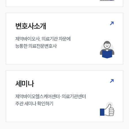
구성원 소개
변호사소개
의료전문변호사
제약바이오사, 의료기관 자문에 

능통한 의료전문변호사
소식/자료
언론보도
공지사항
법률 블로그
법률서식
세미나
뉴스레터/브로슈어
세미나
제약바이오헬스케어센터·의료기관센터 

주관 세미나 확인하기
대륜법률상담예약
대륜법률상담예약