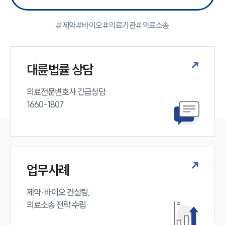
대륜의 강점
기업 의뢰인
오시는 길
#제약
#바이오
#의료기관
#의료소송
글로벌 파트너 로펌
고객의 소리
통합검색
AI대륜
대륜법률 상담
의료전문변호사 긴급상담

업무사례
1660-1807
주요 업무사례
사례분석/최신동향
법률정보
법률지식인
고객후기
업무사례
업무분야
제약·바이오 컨설팅, 

의료소송 전략 수립
의료·바이오·헬스케어그룹 업무
전체