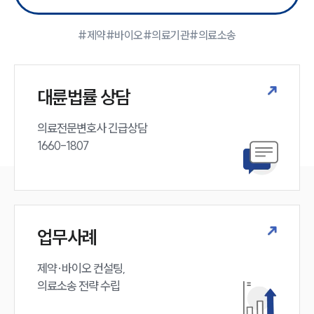
대륜의 강점
기업 의뢰인
오시는 길
#제약
#바이오
#의료기관
#의료소송
글로벌 파트너 로펌
고객의 소리
통합검색
AI대륜
대륜법률 상담
의료전문변호사 긴급상담

업무사례
1660-1807
주요 업무사례
사례분석/최신동향
법률정보
법률지식인
고객후기
업무사례
업무분야
제약·바이오 컨설팅, 

의료소송 전략 수립
의료·바이오·헬스케어그룹 업무
전체