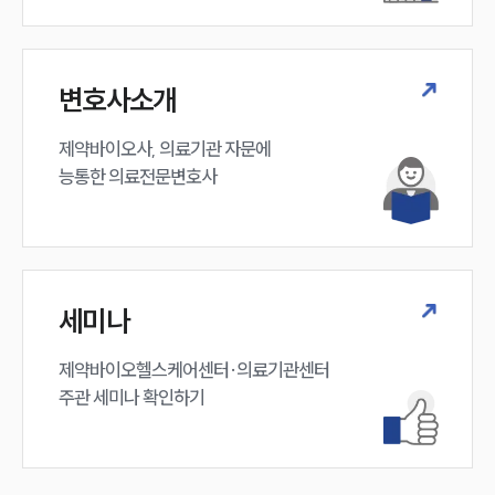
구성원 소개
변호사소개
의료전문변호사
제약바이오사, 의료기관 자문에 

능통한 의료전문변호사
소식/자료
언론보도
공지사항
법률 블로그
법률서식
세미나
뉴스레터/브로슈어
세미나
제약바이오헬스케어센터·의료기관센터 

주관 세미나 확인하기
대륜법률상담예약
대륜법률상담예약