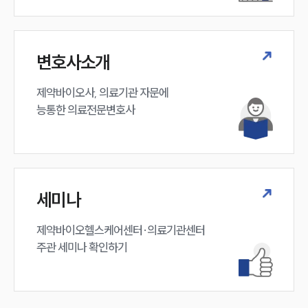
구성원 소개
변호사소개
의료전문변호사
제약바이오사, 의료기관 자문에 

능통한 의료전문변호사
소식/자료
언론보도
공지사항
법률 블로그
법률서식
세미나
뉴스레터/브로슈어
세미나
제약바이오헬스케어센터·의료기관센터 

주관 세미나 확인하기
대륜법률상담예약
대륜법률상담예약