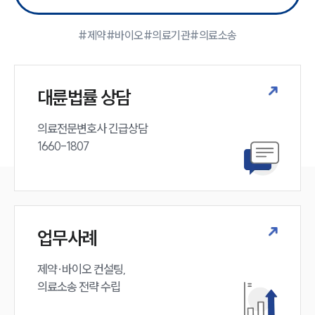
대륜의 강점
기업 의뢰인
오시는 길
#제약
#바이오
#의료기관
#의료소송
글로벌 파트너 로펌
고객의 소리
통합검색
AI대륜
대륜법률 상담
의료전문변호사 긴급상담

업무사례
1660-1807
주요 업무사례
사례분석/최신동향
법률정보
법률지식인
고객후기
업무사례
업무분야
제약·바이오 컨설팅, 

의료소송 전략 수립
의료·바이오·헬스케어그룹 업무
전체