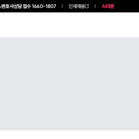
변호사상담 접수
1660-1807
인재채용
AI대륜
구성원 소개
소식/자료