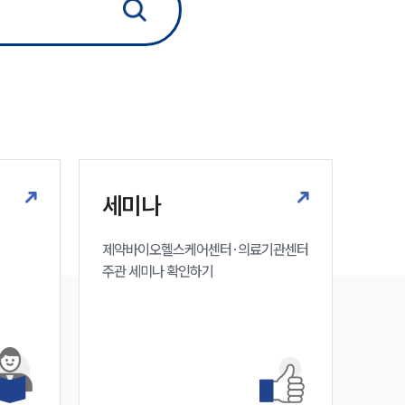
법률정보
법률지식인
고객후기
업무분야
의료·바이오·헬스케어그룹 업무
세미나
전체
제약바이오헬스케어센터·의료기관센터 

주관 세미나 확인하기
구성원 소개
의료전문변호사
소식/자료