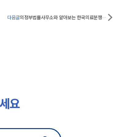
대륜의 강점
다음글
의정부법률사무소와 알아보는 한국의료분쟁조정중재원의 중재판정에 불복한다면
기업 의뢰인
오시는 길
글로벌 파트너 로펌
고객의 소리
통합검색
AI대륜
하세요
업무사례
주요 업무사례
사례분석/최신동향