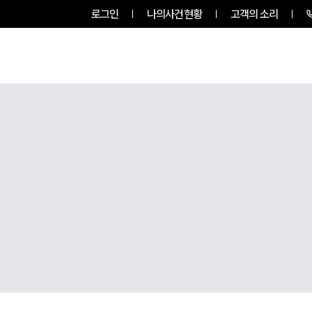
로그인
나의사건현황
고객의 소리
룹소개
업무사례
업무분야