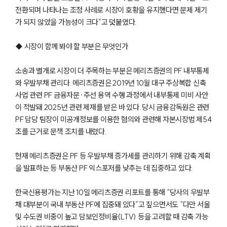
전환되며 나타나는 조정 사례로 시장이 호황을 유지했다면 문제 제기
가 되지 않았을 가능성이 크다”고 덧붙였다.
◆ 시장이 함께 봐야 할 부분은 무엇인가
소송과 별개로 시장이 더 주목하는 부분은 메리츠증권의 PF 내부통제
와 우발부채 관리다. 메리츠증권은 2019년 10월 대구 주상복합 신축
사업 관련 PF 금융자문·주선 용역 수행 과정에서 내부통제 미비 사안
이 적발돼 2025년 관련 제재를 받은 바 있다. 당시 금융감독원은 관련
PF 담당 팀장이 미공개정보를 이용한 혐의와 관련해 자본시장법 제54
조를 근거로 문책 조치를 내렸다.
그룹소개
현재 메리츠증권은 PF 등 우발부채 증가세를 관리하기 위해 감축 계획
을 발표하는 등 부동산 PF 익스포저를 낮추는 데 집중하고 있다.
그룹소개
대륜의 강점
한국신용평가는 지난 10일 메리츠증권 리포트를 통해 “당사의 우발부
기업 의뢰인
오시는 길
채 대부분이 국내 부동산 PF에 집중돼 있다”고 짚으면서도 “다만 서울
글로벌 파트너 로펌
및 수도권 비중이 높고 담보인정비율(LTV) 등을 고려할 때 감축 가능
고객의 소리