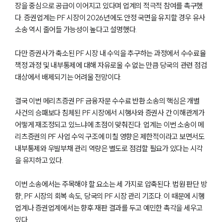
의료전문변호사
장을 중심으로 공급이 이어지고 있다며 업계의 적극적 참여를 촉구했
다. 증권업계는 PF 시장이 2026년에도 안정 국면을 유지할 경우 유사
소송 역시 줄어들 가능성이 높다고 설명했다.
소식/자료
다만 증권사가 축소된 PF 시장 내 수익을 추구하는 과정에서 수수료율
언론보도
책정 과정 및 내부통제에 대해 자유로울 수 없는 만큼 당국의 관련 점검
공지사항
법률 블로그
대상에서 배제되기는 어려울 전망이다.
법률서식
뉴스레터/브로슈어
결국 이번 메리츠증권 PF 금융자문 수수료 반환 소송의 핵심은 개별
세미나
사건의 승패보다 침체된 PF 시장에서 시행사와 증권사 간 이해관계가
어떻게 재조정되고 있느냐에 초점이 맞춰진다. 업계는 이번 소송이 메
리츠증권의 PF 사업 수익 구조에 미칠 영향은 제한적이라고 보면서도
대륜법률상담예약
내부통제와 우발부채 관리 역량은 별도로 점검할 필요가 있다는 시각
대륜법률상담예약
을 유지하고 있다.
이번 소송에서는 주목해야 할 요소는 세 가지로 압축된다. 법원 판단 방
향, PF 시장의 회복 속도, 당국의 PF 시장 관리 기조다. 이 때문에 시행
업계나 증권업계에서는 향후 재판 결과를 두고 예민한 촉각을 세우고
있다.