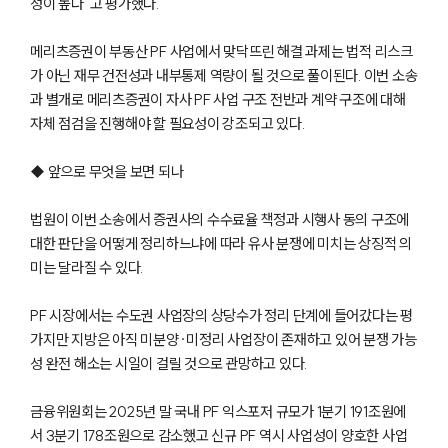
성이 높다”고 평가했다.
통합검색
AI대륜
메리츠증권이 부동산 PF 사업에서 맞닥뜨린 해결 과제는 법적 리스크
가 아닌 재무 건전성과 내부통제 역량이 될 것으로 풀이된다. 이번 소송
업무사례
과 별개로 메리츠증권이 자사 PF 사업 구조 전반과 계약 구조에 대해
자체 점검을 진행해야 할 필요성이 강조되고 있다.
주요 업무사례
사례분석/최신동향
◆ 앞으로 무엇을 보면 되나
법률정보
법률지식인
고객후기
법원이 이번 소송에서 증권사의 수수료율 책정과 시행사 동의 구조에
대한 판단을 어떻게 정리하느냐에 따라 유사 분쟁에 미치는 상징적 의
미는 달라질 수 있다.
업무분야
PF 시장에서는 수도권 사업장의 상당수가 정리 단계에 들어갔다는 평
의료·바이오·헬스케어그룹 업무
가지만 지방은 아직 미분양·미정리 사업장이 존재하고 있어 분쟁 가능
전체
성 완전 해소는 시일이 걸릴 것으로 관망하고 있다.
구성원 소개
금융위원회는 2025년 말 국내 PF 익스포저 규모가 1분기 191조원에
서 3분기 178조원으로 감소했고 신규 PF 역시 사업성이 양호한 사업