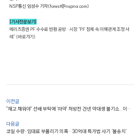
NSP통신 임성수 기자(forest@nspna.com)
[기사전문보기]
메리츠증권 PF 수수료 반환 공방…시장 “PF 침체 속 이해관계 조정 사
례” (바로가기)
이전글
"재고 채워야" 선배 부탁에 '마약' 처방전 건넨 약대생 불기소...이유는?
다음글
코일 수량·임대료 부풀리기 의혹…30억대 특가법 사기 ‘불송치’