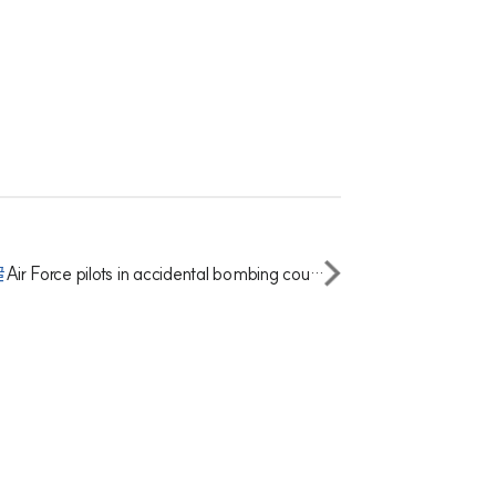
세미나
대륜법률상담예약
대륜법률상담예약
글
Air Force pilots in accidental bombing could face criminal charges: experts