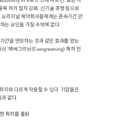
Exclusivity in the U.S)에 따르면, 모든 약
품목 허가 절차 강화, 신기술 경쟁 등으로
로 오리지널 제약회사들에게는 존속기간 만
하는 요인을 가질 수밖에 없다.
 기간을 연장하는 것과 같은 효과를 얻는
'에버그리닝(Evergreening) 특허 전
그룹소개
그룹소개
대륜의 강점
기업 의뢰인
취지와 다르게 작용할 수 있다. 기업들은
과 같다.
오시는 길
글로벌 파트너 로펌
경한 특허를 출원
고객의 소리