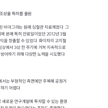
통합검색
AI대륜
운 조성물 특허를 출원
개발된 비아그라는 원래 심혈관 치료제였다. 그
업무사례
에 본래 특허 만료일이었던 2012년 3월
주요 업무사례
이익을 창출할 수 있었다. 화이자의 고지혈
임상에서 3상 전 주기에 거쳐 지속적으로
사례분석/최신동향
 방어하기 위해 다양한 노력을 시도했다.
법률정보
법률지식인
고객후기
가에서는 부정적인 측면에만 주목해 공정거
하기 어렵다.
업무분야
 새로운 연구개발에 투자할 수 있는 환경
의료·바이오·헬스케어그룹 업무