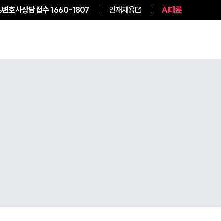
변호사상담 접수
1660-1807
인재채용
AI대륜
구성원 소개
소식/자료