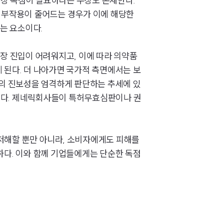
시장 독점이 필요하다는 주장도 존재한다.
나 부작용이 줄어드는 경우가 이에 해당한
전체
있는 요소이다.
구성원 소개
시장 진입이 어려워지고, 이에 따라 의약품
 된다. 더 나아가면 국가적 측면에서는 보
의료전문변호사
등의 진보성을 엄격하게 판단하는 추세에 있
있다. 제네릭회사들이 특허무효심판이나 권
소식/자료
언론보도
저해할 뿐만 아니라, 소비자에게도 피해를
하다. 이와 함께 기업들에게는 단순한 독점
공지사항
법률 블로그
법률서식
뉴스레터/브로슈어