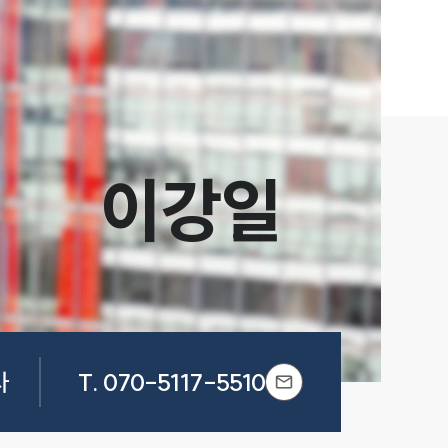
이강일
사
T.
070-5117-5510