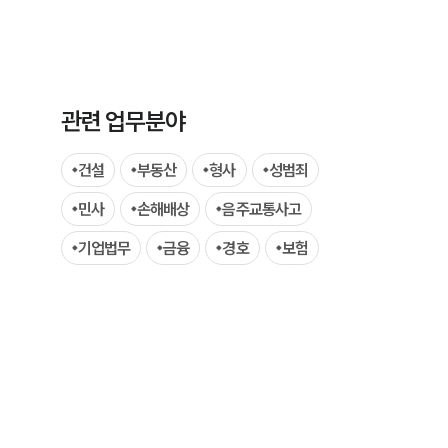
관련 업무분야
그룹소개
건설
부동산
형사
성범죄
민사
손해배상
음주교통사고
그룹소개
기업법무
금융
경호
보험
대륜의 강점
기업 의뢰인
오시는 길
글로벌 파트너 로펌
고객의 소리