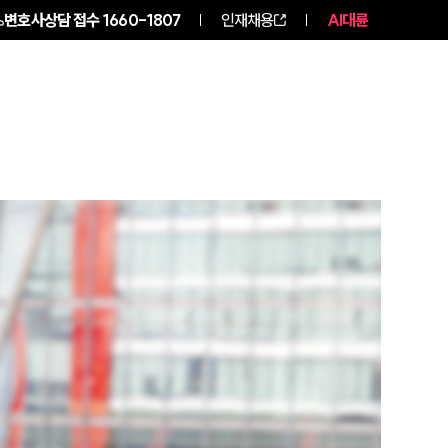
변호사상담 접수
1660-1807
인재채용
AI대륜
구성원 소개
소식/자료