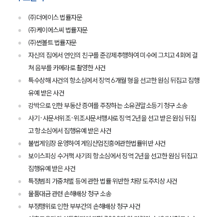
㈜더에이스 법률자문
㈜케이에스씨 법률자문
㈜썬볼트 법률자문
자신의 집에서 연인의 친구를 준강제추행하여 미수에 그치고 4회에 걸
쳐 음부를 카메라로 촬영한 사건
특수상해 사건의 항소심에서 징역 6개월 형을 선고한 원심 뒤집고 집행
유예 받은 사건
강박으로 인한 부동산 증여를 주장하는 소유권말소등기 청구 소송
사기·사문서위조·위조사문서행사로 징역 2년을 선고 받은 원심 뒤집
고 항소심에서 집행유예 받은 사건
불법게임장 운영하여 게임산업진흥에관한법률위반 사건
보이스피싱 수거책 사기죄 항소심에서 징역 2년을 선고한 원심 뒤집고
집행유예 받은 사건
특정범죄 가중처벌 등에 관한 법률 위반한 차량 도주치상 사건
물품대금 관련 손해배상 청구 소송
부정행위로 인한 부부간의 손해배상 청구 사건