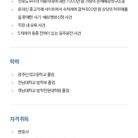
산후도우미의 아동학대에 대한 7000만 원 가량의 손해배상청구소송
온라인 중고거래 사이트에서 수차례에 걸쳐 800만 원 상당의 허위매물
을 판매한 사기·배상명령신청 사건
직장 내 모욕 사건
5차례의 동종 전력이 있는 음주운전 사건
그룹소개
학력
그룹소개
대륜의 강점
광주인성고등학교 졸업
기업 의뢰인
전남대학교 법학부 졸업
오시는 길
영남대학교 법학전문대학원 졸업
글로벌 파트너 로펌
고객의 소리
통합검색
AI대륜
자격 취득
업무사례
변호사