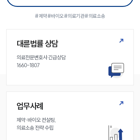
공지사항
법률 블로그
법률서식
#제약
#바이오
#의료기관
#의료소송
뉴스레터/브로슈어
세미나
대륜법률 상담
대륜법률상담예약
의료전문변호사 긴급상담

대륜법률상담예약
1660-1807
업무사례
제약·바이오 컨설팅, 

의료소송 전략 수립