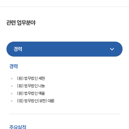
관련 업무분야
형사
민사
부동산
이혼
가사
손해배상
건설
상속
기업법무
행정
학교폭력
성범죄
경력
(前) 법무법인 세현
(前) 법무법인 나눔
(前) 법무법인 예율
(現) 법무법인(유한) 대륜
주요실적