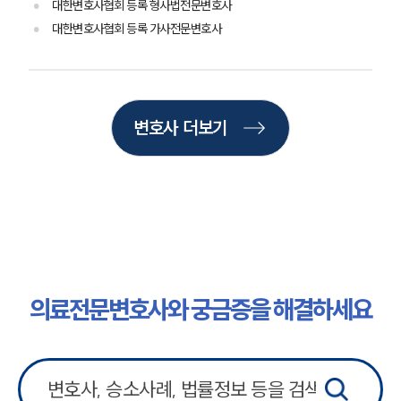
대한변호사협회 등록 형사법전문변호사
주요 업무사례
대한변호사협회 등록 가사전문변호사
사례분석/최신동향
법률정보
법률지식인
고객후기
변호사 더보기
업무분야
의료·바이오·헬스케어그룹 업무
전체
구성원 소개
의료전문변호사
의료전문변호사와 궁금증을 해결하세요
소식/자료
언론보도