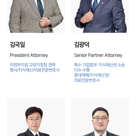
대륜법률상담예약
김국일
김광덕
President Attorney
Senior Partner Attorney
의정부지검 고양지청장 경력

특수 기업법무·지식재산권 소송 
형사/지식재산/의료전문변호사
다수 수행

중대재해/지식재산권/
의료전문변호사