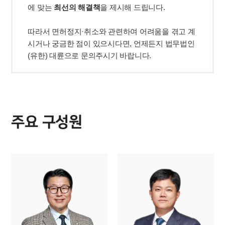
의료·바이오·헬스케어그룹 업무
에 맞는 
최선의 해결책
전체
따라서 면허정지·취소와 관련하여 어려움을 겪고 계
구성원 소개
시거나 궁금한 점이 있으시다면, 언제든지 법무법인
(유한) 대륜으로 문의주시기 바랍니다.
의료전문변호사
소식/자료
주요 구성원
언론보도
공지사항
법률 블로그
법률서식
뉴스레터/브로슈어
세미나
대륜법률상담예약