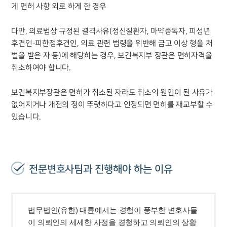
게 면허 사항 외로 하게 한 경우
그룹소개
대륜의 강점
기업 의뢰인
다만, 의료법상 규정된 결격사유(정신질환자, 마약중독자, 피성년
오시는 길
후견인·피한정후견인, 의료 관련 법령을 위반해 금고 이상 형을 처
글로벌 파트너 로펌
벌을 받은 자 등)에 해당하는 경우, 보건복지부 장관은 면허자격을
고객의 소리
취소하여야 합니다.
통합검색
AI대륜
보건복지부장관은 면허가 취소된 자라도 취소의 원인이 된 사유가
없어지거나 개전의 정이 뚜렷하다고 인정되면 면허를 재교부할 수
업무사례
있습니다.
주요 업무사례
사례분석/최신동향
법률정보
법률지식인
전문변호사팀과 진행해야 하는 이유
고객후기
업무분야
법무법인(유한) 대륜에서는 경험이 풍부한 변호사들
이 의뢰인의 세세한 사정을 경청하고 의뢰인의 상황