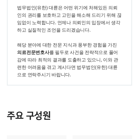
법무법인(유한) 대륜은 어떤 위기에 처해있든 의뢰
그룹소개
인의 권리를 보호하고 고민을 해소해 드리기 위해 끊
임없이 노력합니다. 언제나 의뢰인의 입장에서 생각
그룹소개
대륜의 강점
기업 의뢰인
해당 분야에 대한 전문 지식과 풍부한 경험을 가진 
오시는 길
글로벌 파트너 로펌
의료전문변호사
를 필두로 사건을 전략적으로 풀어
고객의 소리
감에 따라 최적의 결과를 도출하고 있으니, 이와 관
통합검색
련한 어려움을 겪고 계시다면 법무법인(유한) 대륜
AI대륜
으로 연락주시기 바랍니다.
업무사례
주요 업무사례
사례분석/최신동향
주요 구성원
법률정보
법률지식인
고객후기