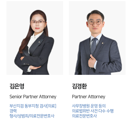
대륜법률상담예약
대륜법률상담예약
김은영
김경환
Senior Partner Attorney
Partner Attorney
부산지검 동부지청 검사[의료] 
사무장병원 운영 등의 
경력

의료법위반 사건 다수 수행

형사/성범죄/의료전문변호사
의료전문변호사