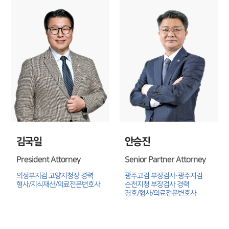
업무분야
의료·바이오·헬스케어그룹 업무
전체
구성원 소개
의료전문변호사
소식/자료
김국일
안승진
언론보도
President Attorney
Senior Partner Attorney
공지사항
법률 블로그
의정부지검 고양지청장 경력

광주고검 부장검사·광주지검 
형사/지식재산/의료전문변호사
순천지청 부장검사 경력

법률서식
경호/형사/의료전문변호사
뉴스레터/브로슈어
세미나